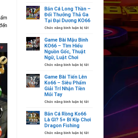
Không
Đá
Khó
Gà
Bắn Cá Long Thần –
17
Chỉ
Trực
Đổi Thưởng Thả Ga
Th10
phẩm
Cần
Tuyến
Tại Đại Dương KO66
Nổ
Ko66
 đến
Jackpot
ở
Chức năng bình luận bị tắt
–
Ko66
Bắn
Cơ
Cá
Hội
Game Bài Mậu Binh
17
Long
Để
KO66 – Tìm Hiểu
Th10
Thần
Bạn
Nguồn Gốc, Thuật
–
Thể
Ngữ, Luật Chơi
Đổi
Hiện
Thưởng
Tài
ở
Chức năng bình luận bị tắt
Thả
Dự
Game
Ga
Đoán
Bài
Game Bài Tiến Lên
17
Tại
Mậu
Ko66 – Siêu Phẩm
Th10
Đại
Binh
Giải Trí Nhận Tiền
Dương
KO66
Mỏi Tay
KO66
–
Tìm
ở
Chức năng bình luận bị tắt
Hiểu
Game
Nguồn
Bài
Bắn Cá Rồng Ko66
17
Gốc,
Tiến
Là Gì? 5+ Bí Kíp Chơi
Th10
Thuật
Lên
Dragon Fishing
Ngữ,
Ko66
Luật
ở
Chức năng bình luận bị tắt
–
Chơi
Bắn