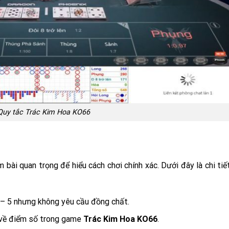
Quy tắc Trác Kim Hoa KO66
bài quan trọng để hiểu cách chơi chính xác. Dưới đây là chi tiế
 3 – 5 nhưng không yêu cầu đồng chất.
u về điểm số trong game
Trác Kim Hoa KO66
.