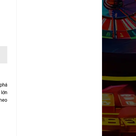
 phá
 lớn
theo