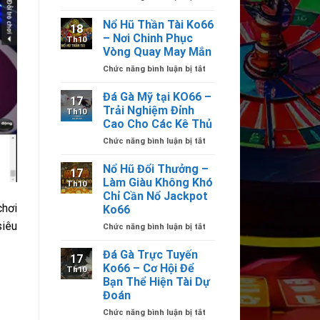
Khám
Mẹo
Phá
Bắn
Nổ Hũ Thần Tài Ko66
18
Chi
Cá
– Nơi Chinh Phục
Th10
Tiết
Online
Vòng Quay May Mắn
Đơn
ở
Chức năng bình luận bị tắt
Giản,
Nổ
Dễ
Hũ
Áp
Đá Gà Mỹ tại KO66 –
17
Thần
Dụng
Trải Nghiệm Đỉnh
Th10
Tài
Cho
Cao Cho Các Kê Thủ
Ko66
Mọi
ở
Chức năng bình luận bị tắt
–
Game
Đá
Nơi
Thủ
Gà
Chinh
Nổ Hũ Đổi Thưởng –
17
Mỹ
Phục
Làm Giàu Không Khó
Th10
tại
Vòng
Chỉ Cần Nổ Jackpot
KO66
Quay
chơi
Ko66
–
May
siêu
Trải
Mắn
ở
Chức năng bình luận bị tắt
Nghiệm
Nổ
Đỉnh
Hũ
Đá Gà Trực Tuyến
17
Cao
Đổi
Ko66 – Cơ Hội Để
Th10
Cho
Thưởng
Bạn Thể Hiện Tài Dự
Các
–
Đoán
Kê
Làm
Thủ
Giàu
ở
Chức năng bình luận bị tắt