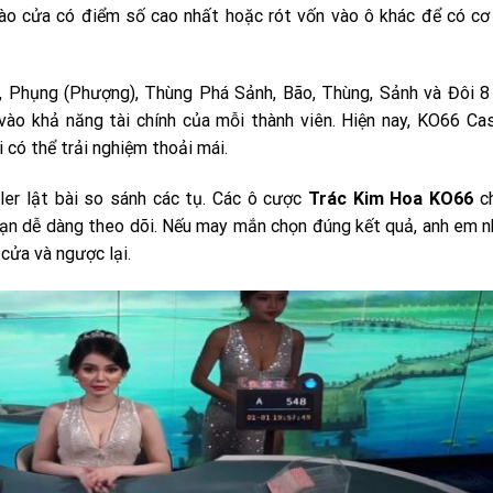
ào cửa có điểm số cao nhất hoặc rót vốn vào ô khác để có cơ
 Phụng (Phượng), Thùng Phá Sảnh, Bão, Thùng, Sảnh và Đôi 8
vào khả năng tài chính của mỗi thành viên. Hiện nay, KO66 Ca
có thể trải nghiệm thoải mái.
aler lật bài so sánh các tụ. Các ô cược
Trác Kim Hoa KO66
ch
bạn dễ dàng theo dõi. Nếu may mắn chọn đúng kết quả, anh em 
cửa và ngược lại.