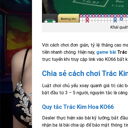
Khái quá
Với cách chơi đơn giản, tỷ lệ thắng cao 
tiền nhanh chóng. Hiện nay,
game bài
Trác
trực tuyến khi truy cập link vào KO66 bất k
Chia sẻ cách chơi Trác Ki
Luật chơi chủ yếu xoay quanh giá trị các 
bắt đầu từ 3 – 5 người, nguyên tắc là càng
Quy tắc Trác Kim Hoa KO66
Dealer thực hiện xáo bài kỹ lưỡng, bắt đầ
nhận ba lá bài chia úp để bảo mật thông ti