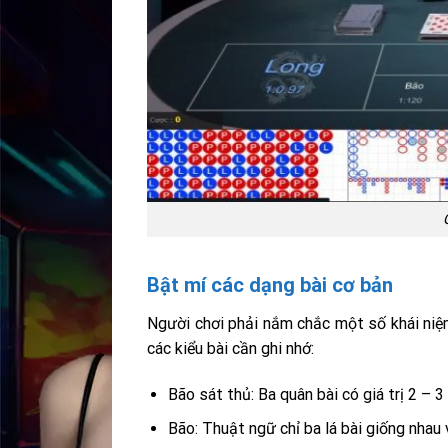
Bật mí các dạng bài cơ bản
Người chơi phải nắm chắc một số khái niệm 
các kiểu bài cần ghi nhớ:
Bão sát thủ: Ba quân bài có giá trị 2 –
Bão: Thuật ngữ chỉ ba lá bài giống nha