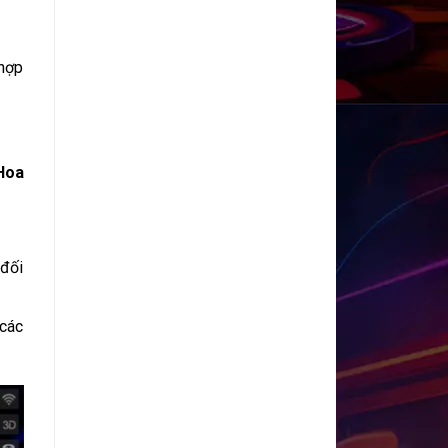
 hợp
Hoa
 đối
 các