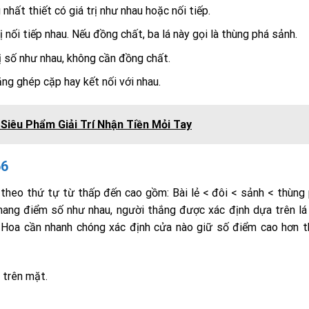
hất thiết có giá trị như nhau hoặc nối tiếp.
 nối tiếp nhau. Nếu đồng chất, ba lá này gọi là thùng phá sảnh.
trị số như nhau, không cần đồng chất.
ăng ghép cặp hay kết nối với nhau.
 Siêu Phẩm Giải Trí Nhận Tiền Mỏi Tay
66
theo thứ tự từ thấp đến cao gồm: Bài lẻ < đôi < sảnh < thùng
 mang điểm số như nhau, người thắng được xác định dựa trên lá
m Hoa cần nhanh chóng xác định cửa nào giữ số điểm cao hơn 
n trên mặt.