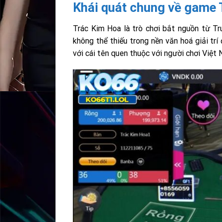
Khái quát chung về game
Trác Kim Hoa là trò chơi bắt nguồn từ Tr
không thể thiếu trong nền văn hoá giải trí
với cái tên quen thuộc với người chơi Việt 