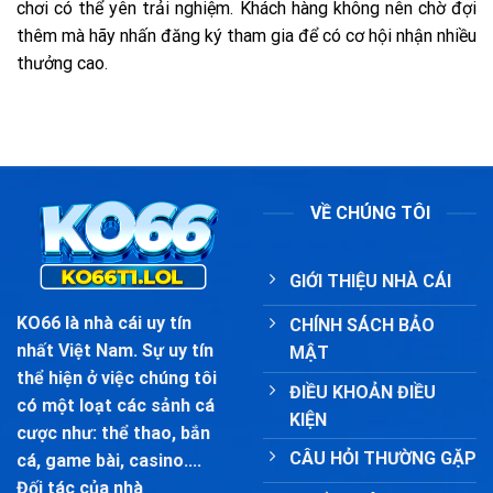
chơi có thể yên trải nghiệm. Khách hàng không nên chờ đợi
thêm mà hãy nhấn đăng ký tham gia để có cơ hội nhận nhiều
thưởng cao.
VỀ CHÚNG TÔI
GIỚI THIỆU NHÀ CÁI
KO66
là nhà cái uy tín
CHÍNH SÁCH BẢO
nhất Việt Nam. Sự uy tín
MẬT
thể hiện ở việc chúng tôi
ĐIỀU KHOẢN ĐIỀU
có một loạt các sảnh cá
KIỆN
cược như: thể thao, bắn
CÂU HỎI THƯỜNG GẶP
cá, game bài, casino....
Đối tác của nhà