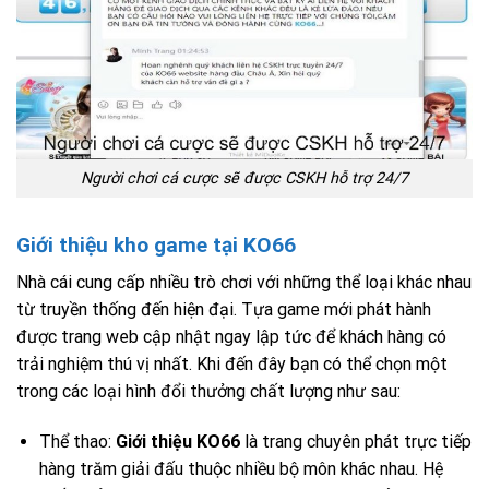
Người chơi cá cược sẽ được CSKH hỗ trợ 24/7
Giới thiệu kho game tại KO66
Nhà cái cung cấp nhiều trò chơi với những thể loại khác nhau
từ truyền thống đến hiện đại. Tựa game mới phát hành
được trang web cập nhật ngay lập tức để khách hàng có
trải nghiệm thú vị nhất. Khi đến đây bạn có thể chọn một
trong các loại hình đổi thưởng chất lượng như sau:
Thể thao:
Giới thiệu KO66
là trang chuyên phát trực tiếp
hàng trăm giải đấu thuộc nhiều bộ môn khác nhau. Hệ