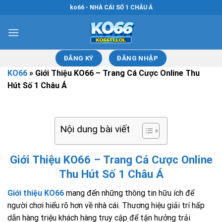
Skip
ko66 - NHÀ CÁI SỐ 1 CHÂU Á
to
content
ĐĂNG KÝ
ĐĂNG NHẬP
KO66
»
Giới Thiệu KO66 – Trang Cá Cược Online Thu
Hút Số 1 Châu Á
Nội dung bài viết
Giới Thiệu KO66 – Trang Cá Cược Online
Thu Hút Số 1 Châu Á
Giới thiệu KO66
mang đến những thông tin hữu ích để
người chơi hiểu rõ hơn về nhà cái. Thương hiệu giải trí hấp
dẫn hàng triệu khách hàng truy cập để tận hưởng trải