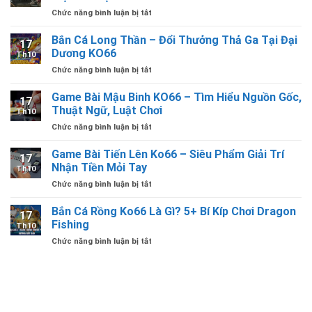
Thưởng
Đỉnh
ở
Chức năng bình luận bị tắt
–
Cao
Đá
Làm
Cho
Gà
Bắn Cá Long Thần – Đổi Thưởng Thả Ga Tại Đại
Giàu
Các
17
Trực
Không
Dương KO66
Kê
Th10
Tuyến
Khó
Thủ
ở
Chức năng bình luận bị tắt
Ko66
Chỉ
Bắn
–
Cần
Cá
Game Bài Mậu Binh KO66 – Tìm Hiểu Nguồn Gốc,
Cơ
Nổ
17
Long
Hội
Thuật Ngữ, Luật Chơi
Jackpot
Th10
Thần
Để
Ko66
ở
Chức năng bình luận bị tắt
–
Bạn
Game
Đổi
Thể
Bài
Game Bài Tiến Lên Ko66 – Siêu Phẩm Giải Trí
Thưởng
Hiện
17
Mậu
Thả
Nhận Tiền Mỏi Tay
Tài
Th10
Binh
Ga
Dự
ở
Chức năng bình luận bị tắt
KO66
Tại
Đoán
Game
–
Đại
Bài
Bắn Cá Rồng Ko66 Là Gì? 5+ Bí Kíp Chơi Dragon
Tìm
Dương
17
Tiến
Hiểu
Fishing
KO66
Th10
Lên
Nguồn
ở
Chức năng bình luận bị tắt
Ko66
Gốc,
Bắn
–
Thuật
Cá
Siêu
Ngữ,
Rồng
Phẩm
Luật
Ko66
Giải
Chơi
Là
Trí
Gì?