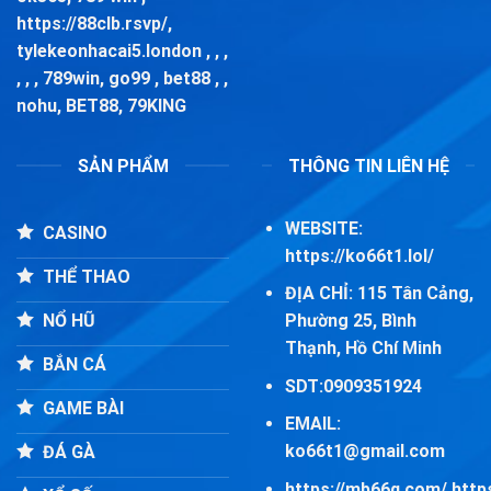
https://88clb.rsvp/
,
tylekeonhacai5.london
, , ,
, , ,
789win
,
go99
,
bet88
, ,
nohu
,
BET88
,
79KING
SẢN PHẨM
THÔNG TIN LIÊN HỆ
WEBSITE:
CASINO
https://ko66t1.lol/
THỂ THAO
ĐỊA CHỈ: 115 Tân Cảng,
Phường 25, Bình
NỔ HŨ
Thạnh, Hồ Chí Minh
BẮN CÁ
SDT:0909351924
GAME BÀI
EMAIL:
ko66t1@gmail.com
ĐÁ GÀ
https://mb66q.com/
,
http