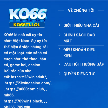
Nhận
5+
Tiền
Bí
Mỏi
VỀ CHÚNG TÔI
Kíp
Tay
Chơi
Dragon
Fishing
GIỚI THIỆU NHÀ CÁI
KO66
là nhà cái uy tín
CHÍNH SÁCH BẢO
nhất Việt Nam. Sự uy tín
MẬT
thể hiện ở việc chúng tôi
ĐIỀU KHOẢN ĐIỀU
có một loạt các sảnh cá
KIỆN
cược như: thể thao, bắn
CÂU HỎI THƯỜNG GẶP
cá, game bài, casino....
Đối tác của nhà
QUYỀN RIÊNG TƯ
cái:
https://23win.adult/
,
https://23wincasino.com/
,
,
https://u888com.club
, ,
mb66
,
https://789win1.black
, , ,
ok365
,
789 win
,