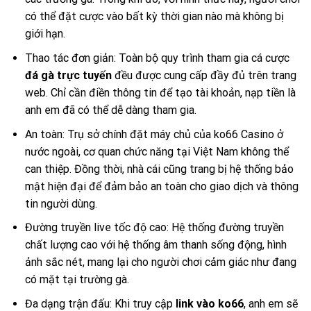
có thể đặt cược vào bất kỳ thời gian nào mà không bị
giới hạn.
Thao tác đơn giản: Toàn bộ quy trình tham gia cá cược
đá gà trực tuyến
đều được cung cấp đầy đủ trên trang
web. Chỉ cần điền thông tin để tạo tài khoản, nạp tiền là
anh em đã có thể dễ dàng tham gia.
An toàn: Trụ sở chính đặt máy chủ của ko66 Casino ở
nước ngoài, cơ quan chức năng tại Việt Nam không thể
can thiệp. Đồng thời, nhà cái cũng trang bị hệ thống bảo
mật hiện đại để đảm bảo an toàn cho giao dịch và thông
tin người dùng.
Đường truyền live tốc độ cao: Hệ thống đường truyền
chất lượng cao với hệ thống âm thanh sống động, hình
ảnh sắc nét, mang lại cho người chơi cảm giác như đang
có mặt tại trường gà.
Đa dạng trận đấu: Khi truy cập
link vào ko66
, anh em sẽ