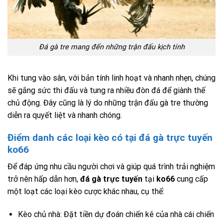
Đá gà tre mang đến những trận đấu kịch tính
Khi tung vào sân, với bản tính linh hoạt và nhanh nhẹn, chúng
sẽ gắng sức thi đấu và tung ra nhiều đòn đá để giành thế
chủ động. Đây cũng là lý do những trận đấu gà tre thường
diễn ra quyết liệt và nhanh chóng.
Điểm danh các loại kèo có tại đá gà trực tuyến
ko66
Để đáp ứng nhu cầu người chơi và giúp quá trình trải nghiệm
trở nên hấp dẫn hơn,
đá gà trực tuyến
tại
ko66
cung cấp
một loạt các loại kèo cược khác nhau, cụ thể:
Kèo chủ nhà: Đặt tiền dự đoán chiến kê của nhà cái chiến