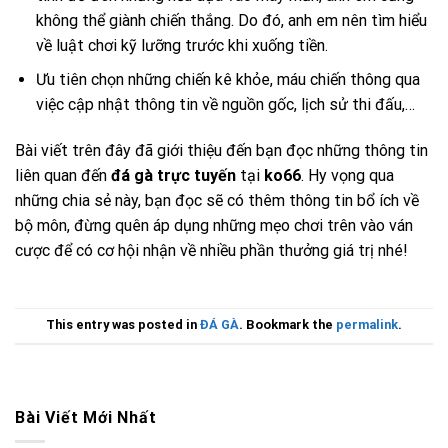
không thể giành chiến thắng. Do đó, anh em
nên tìm hiểu
về luật chơi kỹ lưỡng trước khi xuống tiền.
Ưu tiên chọn những chiến kê khỏe, máu chiến thông qua
việc cập nhật thông tin về nguồn gốc, lịch sử thi đấu,…
Bài viết trên đây đã giới thiệu đến bạn đọc những thông tin
liên quan đến
đá gà trực tuyến
tại
ko66
. Hy
vọng qua
những chia sẻ này, bạn đọc sẽ có thêm thông tin bổ ích về
bộ môn, đừng quên áp dụng những mẹo chơi trên vào ván
cược để có cơ hội nhận về nhiều phần thưởng giá trị nhé!
This entry was posted in
ĐÁ GÀ
. Bookmark the
permalink
.
Bài Viết Mới Nhất