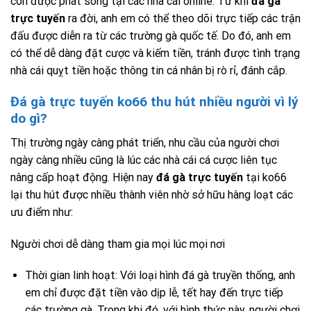
còn được phát sóng tại các nhà cái online. Từ khi
đá gà
trực tuyến
ra đời, anh em có thể theo dõi trực tiếp các trận
đấu được diễn ra từ các trường gà quốc tế. Do đó, anh em
có thể dễ dàng đặt cược và kiếm tiền, tránh được tình trạng
nhà cái quỵt tiền hoặc thông tin cá nhân bị rò rỉ, đánh cắp.
Đá gà trực tuyến ko66 thu hút nhiều người vì lý
do gì?
Thị trường ngày càng phát triển, nhu cầu của người chơi
ngày càng nhiều cũng là lúc các nhà cái cá cược liên tục
nâng cấp hoạt động. Hiện nay
đá gà trực tuyến
tại ko66
lại thu hút được nhiều thành viên nhờ sở hữu hàng loạt các
ưu điểm như:
Người chơi dễ dàng tham gia mọi lúc mọi nơi
Thời gian linh hoạt: Với loại hình đá gà truyền thống, anh
em chỉ được đặt tiền vào dịp lễ, tết hay đến trực tiếp
các trường gà. Trong khi đó, với hình thức này, người chơi