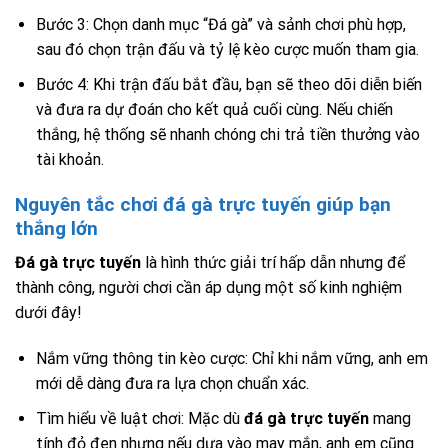
Bước 3: Chọn danh mục “Đá gà” và sảnh chơi phù hợp,
sau đó chọn trận đấu và tỷ lệ kèo cược muốn tham gia.
Bước 4: Khi trận đấu bắt đầu, bạn sẽ theo dõi diễn biến
và đưa ra dự đoán cho kết quả cuối cùng. Nếu chiến
thắng, hệ thống sẽ nhanh chóng chi trả tiền thưởng vào
tài khoản.
Nguyên tắc chơi đá gà trực tuyến giúp bạn
thắng lớn
Đá gà trực tuyến
là hình thức giải trí hấp dẫn nhưng để
thành công, người chơi cần áp dụng một số kinh nghiệm
dưới đây!
Nắm vững thông tin kèo cược: Chỉ khi nắm vững, anh em
mới dễ dàng đưa ra lựa chọn chuẩn xác.
Tìm hiểu về luật chơi: Mặc dù
đá gà trực tuyến
mang
tính đỏ đen nhưng nếu dựa vào may mắn, anh em cũng