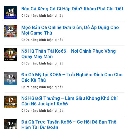
Bắn Cá Xèng Có Gì Hấp Dẫn? Khám Phá Chi Tiết
14
Th5
ở
Chức năng bình luận bị tắt
Bắn
Cá
Mẹo Bắn Cá Online Đơn Giản, Dễ Áp Dụng Cho
22
Xèng
Mọi Game Thủ
Th12
Có
ở
Chức năng bình luận bị tắt
Gì
Mẹo
Hấp
Bắn
Dẫn?
Nổ Hũ Thần Tài Ko66 – Nơi Chinh Phục Vòng
18
Cá
Khám
Quay May Mắn
Th10
Online
Phá
ở
Chức năng bình luận bị tắt
Đơn
Chi
Nổ
Giản,
Tiết
Hũ
Đá Gà Mỹ tại KO66 – Trải Nghiệm Đỉnh Cao Cho
Dễ
17
Thần
Áp
Các Kê Thủ
Th10
Tài
Dụng
ở
Chức năng bình luận bị tắt
Ko66
Cho
Đá
–
Mọi
Gà
Nổ Hũ Đổi Thưởng – Làm Giàu Không Khó Chỉ
Nơi
Game
17
Mỹ
Chinh
Cần Nổ Jackpot Ko66
Thủ
Th10
tại
Phục
ở
Chức năng bình luận bị tắt
KO66
Vòng
Nổ
–
Quay
Hũ
Đá Gà Trực Tuyến Ko66 – Cơ Hội Để Bạn Thể
Trải
May
17
Đổi
Nghiệm
Hiện Tài Dự Đoán
Mắn
Th10